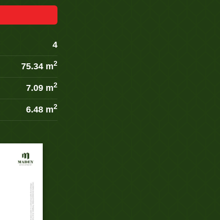
4
2
75.34 m
2
7.09 m
2
6.48 m