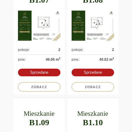
pokoje:
2
pokoje:
2
2
2
pow.:
46.06 m
pow.:
40.02 m
Sprzedane
Sprzedane
ZOBACZ
ZOBACZ
Mieszkanie
Mieszkanie
B1.09
B1.10