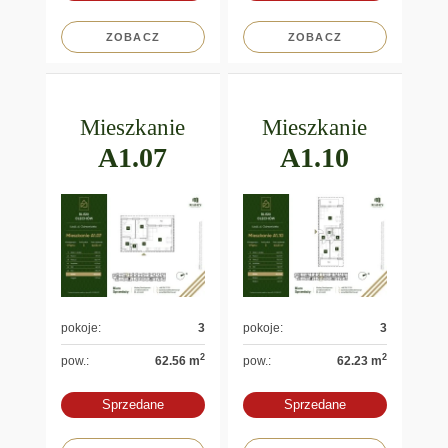
ZOBACZ
ZOBACZ
Mieszkanie
Mieszkanie
A1.07
A1.10
pokoje:
3
pokoje:
3
2
2
pow.:
62.56 m
pow.:
62.23 m
Sprzedane
Sprzedane