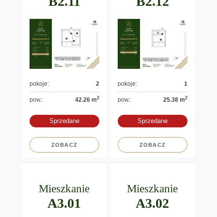
B2.11
B2.12
pokoje:
2
pokoje:
1
2
2
pow.:
42.26 m
pow.:
25.38 m
Sprzedane
Sprzedane
ZOBACZ
ZOBACZ
Mieszkanie
Mieszkanie
A3.01
A3.02