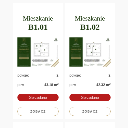
Mieszkanie
Mieszkanie
B1.01
B1.02
pokoje:
2
pokoje:
2
2
2
pow.:
43.18 m
pow.:
42.32 m
Sprzedane
Sprzedane
ZOBACZ
ZOBACZ