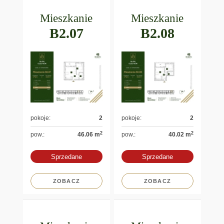
Mieszkanie
Mieszkanie
B2.07
B2.08
pokoje:
2
pokoje:
2
2
2
pow.:
46.06 m
pow.:
40.02 m
Sprzedane
Sprzedane
ZOBACZ
ZOBACZ