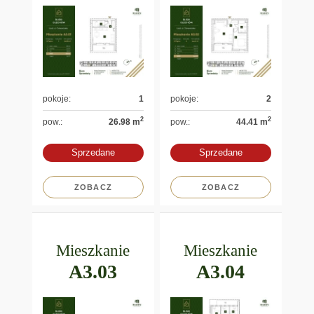
pokoje:
1
pokoje:
2
2
2
pow.:
26.98 m
pow.:
44.41 m
Sprzedane
Sprzedane
ZOBACZ
ZOBACZ
Mieszkanie
Mieszkanie
A3.03
A3.04