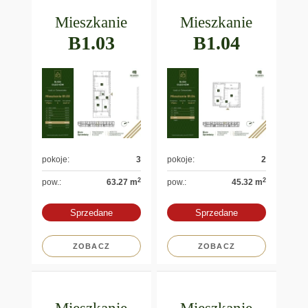
Mieszkanie
Mieszkanie
B1.03
B1.04
pokoje:
3
pokoje:
2
2
2
pow.:
63.27 m
pow.:
45.32 m
Sprzedane
Sprzedane
ZOBACZ
ZOBACZ