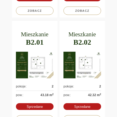
ZOBACZ
ZOBACZ
Mieszkanie
Mieszkanie
B2.01
B2.02
pokoje:
2
pokoje:
2
2
2
pow.:
43.18 m
pow.:
42.32 m
Sprzedane
Sprzedane