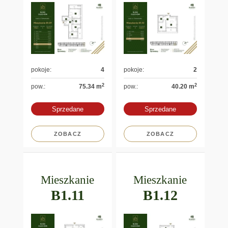
pokoje:
4
pokoje:
2
2
2
pow.:
75.34 m
pow.:
40.20 m
Sprzedane
Sprzedane
ZOBACZ
ZOBACZ
Mieszkanie
Mieszkanie
B1.11
B1.12