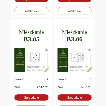
ZOBACZ
ZOBACZ
Mieszkanie
Mieszkanie
B3.05
B3.06
pokoje:
2
pokoje:
3
2
2
pow.:
47.12 m
pow.:
66.32 m
Sprzedane
Sprzedane