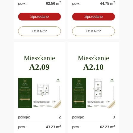
2
2
pow.:
62.56 m
pow.:
44.75 m
Sprzedane
Sprzedane
ZOBACZ
ZOBACZ
Mieszkanie
Mieszkanie
A2.09
A2.10
pokoje:
2
pokoje:
3
2
2
pow.:
43.23 m
pow.:
62.23 m