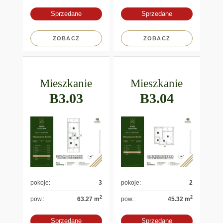
Sprzedane
Sprzedane
ZOBACZ
ZOBACZ
Mieszkanie
Mieszkanie
B3.03
B3.04
pokoje:
3
pokoje:
2
2
2
pow.:
63.27 m
pow.:
45.32 m
Sprzedane
Sprzedane