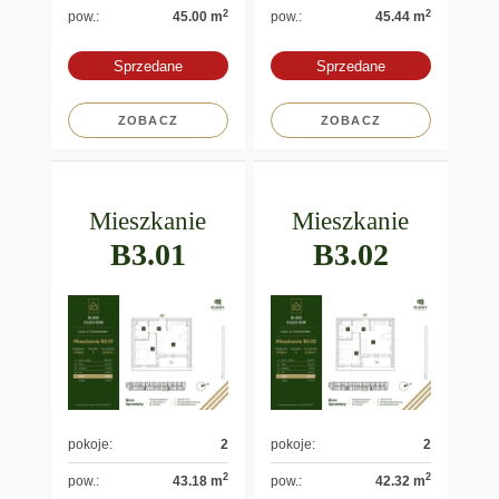
2
2
pow.:
45.00 m
pow.:
45.44 m
Sprzedane
Sprzedane
ZOBACZ
ZOBACZ
Mieszkanie
Mieszkanie
B3.01
B3.02
pokoje:
2
pokoje:
2
2
2
pow.:
43.18 m
pow.:
42.32 m