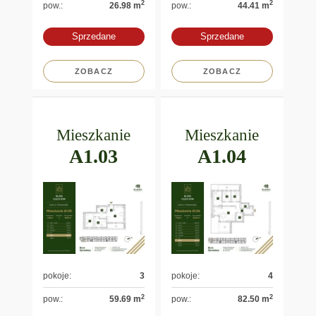
2
2
pow.:
26.98 m
pow.:
44.41 m
Sprzedane
Sprzedane
ZOBACZ
ZOBACZ
Mieszkanie
Mieszkanie
A1.03
A1.04
pokoje:
3
pokoje:
4
2
2
pow.:
59.69 m
pow.:
82.50 m